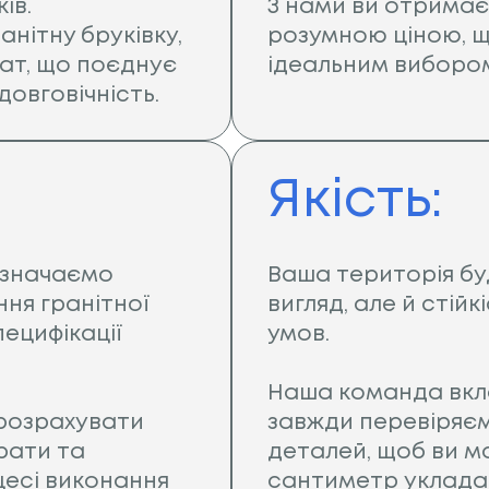
ів.
З нами ви отримає
нітну бруківку,
розумною ціною, щ
ат, що поєднує
ідеальним виборо
 довговічність.
Якість:
изначаємо
Ваша територія бу
ня гранітної
вигляд, але й стій
пецифікації
умов.
Наша команда вкла
 розрахувати
завжди перевіряє
рати та
деталей, щоб ви мо
цесі виконання
сантиметр укладан