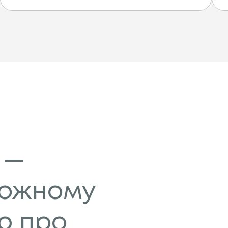
 —
кожному
ою про