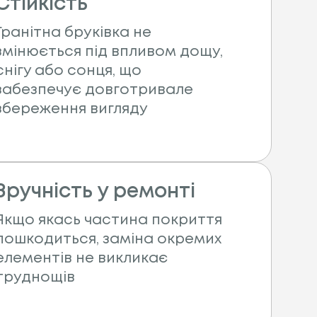
Стійкість
Гранітна бруківка не
змінюється під впливом дощу,
снігу або сонця, що
забезпечує довготривале
збереження вигляду
Зручність у ремонті
Якщо якась частина покриття
пошкодиться, заміна окремих
елементів не викликає
труднощів