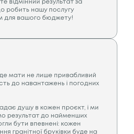
те відмінний результат за
о робить нашу послугу
м для вашого бюджету!
де мати не лише привабливий
кість до навантажень і погодних
дає душу в кожен проєкт, і ми
мо результат до найменших
гли бути впевнені: кожен
ня гранітної бруківки буде на