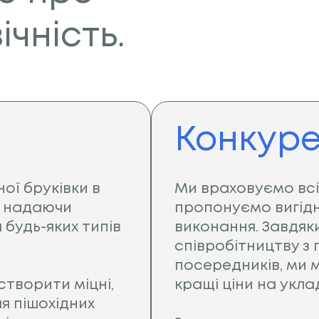
ічність.
Конкуре
ої бруківки в
Ми враховуємо всі
в, надаючи
пропонуємо вигідні
 будь-яких типів
виконання. Завдя
співробітництву з
посередників, ми
створити міцні,
кращі ціни на укла
ля пішохідних