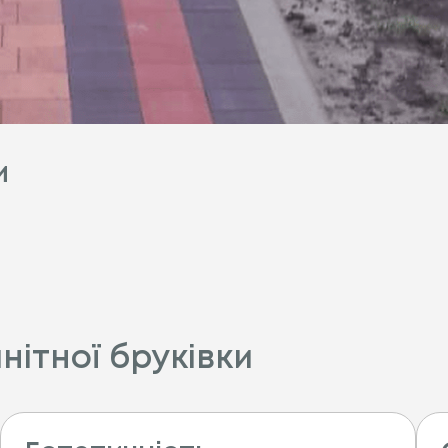
и
нітної бруківки