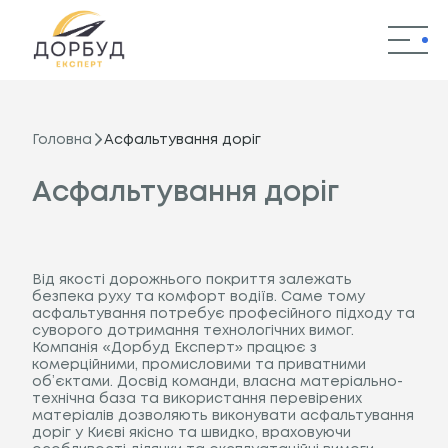
Головна
Послуги
Головна
Асфальтування доріг
Наші роботи
Асфальтування доріг
Переваги
Від якості дорожнього покриття залежать
Контакти
безпека руху та комфорт водіїв. Саме тому
асфальтування потребує професійного підходу та
суворого дотримання технологічних вимог.
Компанія «Дорбуд Експерт» працює з
комерційними, промисловими та приватними
об’єктами. Досвід команди, власна матеріально-
технічна база та використання перевірених
матеріалів дозволяють виконувати асфальтування
доріг у Києві якісно та швидко, враховуючи