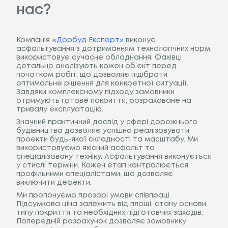
нас?
Компанія
«Дорбуд Експерт»
виконує
асфальтування з дотриманням технологічних норм,
використовує сучасне обладнання. Фахівці
детально аналізують кожен об’єкт перед
початком робіт, що дозволяє підібрати
оптимальне рішення для конкретної ситуації.
Завдяки комплексному підходу замовники
отримують готове покриття, розраховане на
тривалу експлуатацію.
Значний практичний досвід у сфері дорожнього
будівництва дозволяє успішно реалізовувати
проекти будь-якої складності та масштабу. Ми
використовуємо якісний асфальт та
спеціалізовану техніку. Асфальтування виконується
у стислі терміни. Кожен етап контролюється
профільними спеціалістами, що дозволяє
виключити дефекти.
Ми пропонуємо прозорі умови співпраці.
Підсумкова ціна залежить від площі, стану основи,
типу покриття та необхідних підготовчих заходів.
Попередній розрахунок дозволяє замовнику