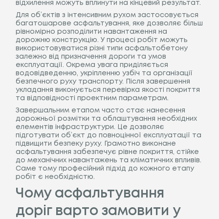
відхилення можуть вплинути на кінцевий результат.
Для об’єктів з інтенсивним рухом застосовується
багатошарове асфальтування, яке дозволяє більш
рівномірно розподілити навантаження на
дорожню конструкцію. У процесі робіт можуть
використовуватися різні типи асфальтобетону
залежно від призначення дороги та умов
експлуатації. Окрема увага приділяється
водовідведенню, укріпленню узбіч та організації
безпечного руху транспорту. Після завершення
укладання виконується перевірка якості покриття
та відповідності проектним параметрам.
Завершальним етапом часто стає нанесення
дорожньої розмітки та облаштування необхідних
елементів інфраструктури. Це дозволяє
підготувати об’єкт до повноцінної експлуатації та
підвищити безпеку руху. Грамотно виконане
асфальтування забезпечує рівне покриття, стійке
до механічних навантажень та кліматичних впливів.
Саме тому професійний підхід до кожного етапу
робіт є необхідністю.
Чому асфальтування
доріг варто замовити у