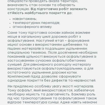
спеціалісти проводять аналіз території,
визначають стан основи та обирають
конструкцію.
Від підготовчих робіт залежить
стійкість майбутнього покриття до:
навантажень;
температурних перепадів;
атмосферного впливу.
Саме тому підготовка основи займає важливе
місце в загальному циклі дорожніх робіт з
асфальтування. Наступний етап – формування
міцної основи з використанням щебеневих та
піщаних матеріалів із подальшим ущільненням
спеціальною технікою. Після досягнення необхідних
показників щільності виконується асфальтування із
застосуванням сучасних асфальтобетонних
сумішей. Для рівномірного розподілу матеріалу
використовуються асфальтоукладальники, а для
остаточного ущільнення дорожні котки.
Комплексний підхід дозволяє сформувати
однорідне покриття без дефектів та нерівностей.
Ми приділяємо особливу увагу якості матеріалів.
Тому асфальт, який використовуєтся, забезпечує
необхідну міцність та довговічність. Важливу роль
під час транспортування та асфальтування також
відіграє температура суміші. Адже навіть незначні