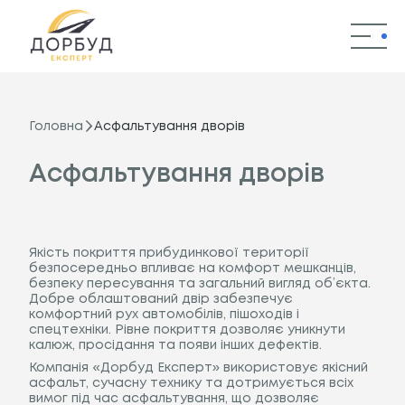
Головна
Послуги
Головна
Асфальтування дворів
Наші роботи
Асфальтування дворів
Переваги
Якість покриття прибудинкової території
Контакти
безпосередньо впливає на комфорт мешканців,
безпеку пересування та загальний вигляд об’єкта.
Добре облаштований двір забезпечує
комфортний рух автомобілів, пішоходів і
спецтехніки. Рівне покриття дозволяє уникнути
калюж, просідання та появи інших дефектів.
Компанія «Дорбуд Експерт» використовує якісний
асфальт, сучасну технику та дотримується всіх
вимог під час асфальтування, що дозволяє