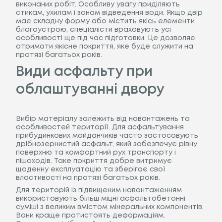
виконаних робіт. Особливу увагу приділяють
стикам, ухилам і зонам відведення води. Якщо двір
має складну форму або містить якісь елементи
благоустрою, спеціалісти враховують усі
особливості ще під час підготовки. Це дозволяє
отримати якісне покриття, яке буде служити на
протязі багатьох років.
Види асфальту при
облаштуванні двору
Вибір матеріалу залежить від навантажень та
особливостей території. Для асфальтування
прибудинкових майданчиків часто застосовують
дрібнозернистий асфальт, який забезпечує рівну
поверхню та комфортний рух транспорту і
пішоходів. Таке покриття добре витримує
щоденну експлуатацію та зберігає свої
властивості на протязі багатьох років.
Для територій із підвищеним навантаженням
використовують більш міцні асфальтобетонні
суміші з великим вмістом мінеральних компонентів.
Вони краще протистоять деформаціям.