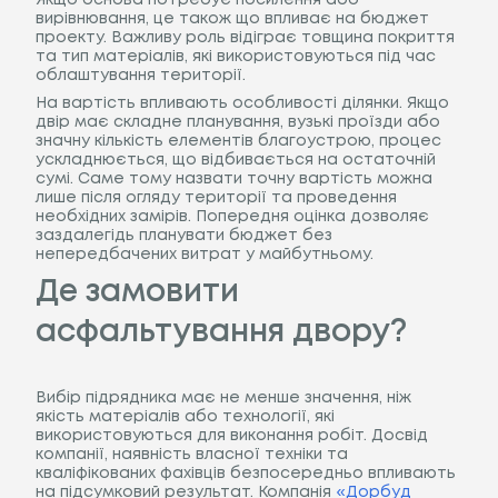
Якщо основа потребує посилення або
вирівнювання, це також що впливає на бюджет
проекту. Важливу роль відіграє товщина покриття
та тип матеріалів, які використовуються під час
облаштування території.
На вартість впливають особливості ділянки. Якщо
двір має складне планування, вузькі проїзди або
значну кількість елементів благоустрою, процес
ускладнюється, що відбивається на остаточній
сумі. Саме тому назвати точну вартість можна
лише після огляду території та проведення
необхідних замірів. Попередня оцінка дозволяє
заздалегідь планувати бюджет без
непередбачених витрат у майбутньому.
Де замовити
асфальтування двору?
Вибір підрядника має не менше значення, ніж
якість матеріалів або технології, які
використовуються для виконання робіт. Досвід
компанії, наявність власної техніки та
кваліфікованих фахівців безпосередньо впливають
на підсумковий результат. Компанія
«Дорбуд