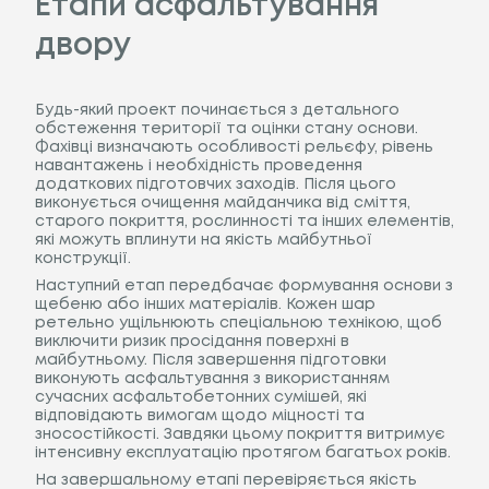
Етапи асфальтування
двору
Будь-який проект починається з детального
обстеження території та оцінки стану основи.
Фахівці визначають особливості рельєфу, рівень
навантажень і необхідність проведення
додаткових підготовчих заходів. Після цього
виконується очищення майданчика від сміття,
старого покриття, рослинності та інших елементів,
які можуть вплинути на якість майбутньої
конструкції.
Наступний етап передбачає формування основи з
щебеню або інших матеріалів. Кожен шар
ретельно ущільнюють спеціальною технікою, щоб
виключити ризик просідання поверхні в
майбутньому. Після завершення підготовки
виконують асфальтування з використанням
сучасних асфальтобетонних сумішей, які
відповідають вимогам щодо міцності та
зносостійкості. Завдяки цьому покриття витримує
інтенсивну експлуатацію протягом багатьох років.
На завершальному етапі перевіряється якість